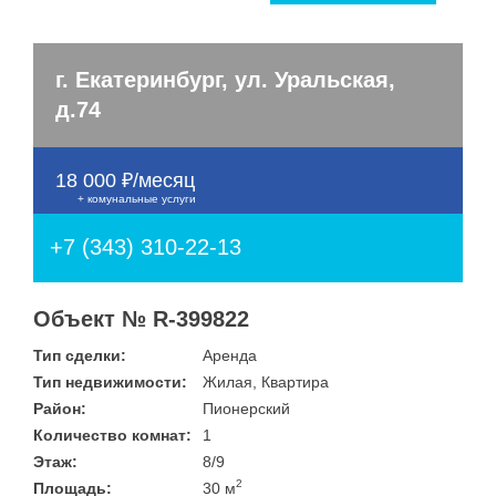
Улица
Дом
Жилая площадь
—
Дата публикации
г. Екатеринбург, ул. Уральская,
Площадь кухни
д.74
—
Номер объекта
18 000 ₽/месяц
+ комунальные услуги
Санузел
Этаж
+7 (343) 310-22-13
—
Балконов
Объект № R-399822
Этажность
Тип сделки:
Аренда
—
Тип недвижимости:
Жилая, Квартира
Лоджий
Район:
Пионерский
Количество комнат:
1
Не первый
Этаж:
8/9
Не последний
2
Площадь:
30 м