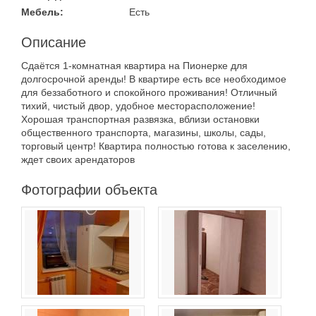
Мебель:
Есть
Материал дома
Мебель
Описание
Холодильник
Сдаётся 1-комнатная квартира на Пионерке для
Стиральная
Планировка
долгосрочной аренды! В квартире есть все необходимое
машина
для беззаботного и спокойного проживания! Отличный
С фото
тихий, чистый двор, удобное месторасположение!
Хорошая транспортная развязка, вблизи остановки
Тип дома
общественного транспорта, магазины, школы, сады,
торговый центр! Квартира полностью готова к заселению,
ждет своих арендаторов
Фотографии объекта