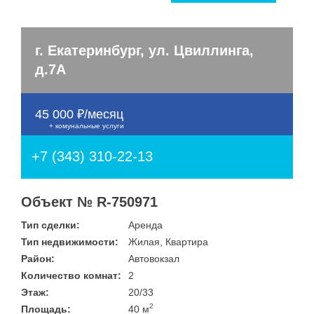
Улица
Дом
Жилая площадь
—
Дата публикации
г. Екатеринбург, ул. Цвиллинга,
Площадь кухни
д.7А
—
Номер объекта
45 000 ₽/месяц
+ комунальные услуги
Санузел
Этаж
+7 (343) 310-22-13
—
Балконов
Объект № R-750971
Этажность
Тип сделки:
Аренда
—
Тип недвижимости:
Жилая, Квартира
Лоджий
Район:
Автовокзал
Количество комнат:
2
Не первый
Этаж:
20/33
Не последний
2
Площадь:
40 м