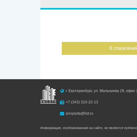
Улица
Дом
Жилая пл
—
Дата публикации
Площадь к
К сожалени
—
Номер объекта
г. Екатеринбург, ул. Малышева 28, офис 
+7 (343) 310-22-13
anvysota@list.ru
Информация, опубликованная на сайте, не является публич