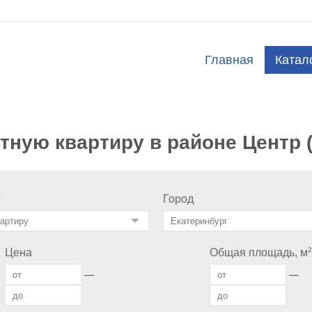
Главная
Катал
ную квартиру в районе Центр (
о
Город
2
Цена
Общая площадь, м
—
—