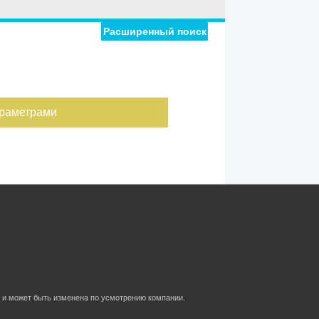
Расширенный поиск
риал дома
Мебель
Холодильник
Стиральная
ировка
машина
С фото
араметрами
дома
 и может быть изменена по усмотрению компании.