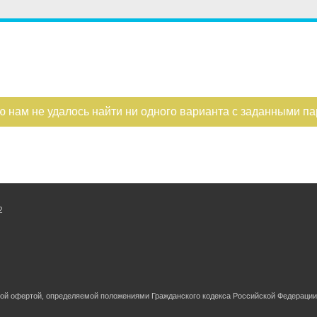
ощадь
Санузел
Этаж
Мате
—
Балконов
План
ухни
Этажность
ю нам не удалось найти ни одного варианта с заданными п
—
Лоджий
Тип 
Не первый
Не последний
2
ной офертой, определяемой положениями Гражданского кодекса Российской Федерации