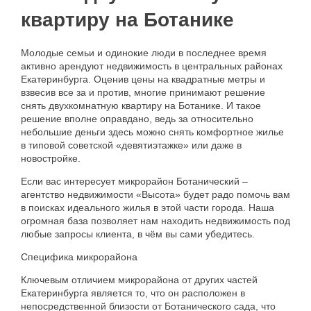
квартиру на Ботанике
Не первый
Не последний
Молодые
семьи
и
одинокие
люди
в
последнее
время
активно
арендуют
недвижимость
в
центральных
районах
Екатеринбурга
.
Оценив
цены
на
квадратные
метры
и
Материал дома
Мебель
взвесив
все
за
и
против
,
многие
принимают
решение
снять
двухкомнатную
квартиру
на
Ботанике
.
И
такое
Холодильник
решение
вполне
оправдано
,
ведь
за
относительно
Стиральная
Планировка
небольшие
деньги
здесь
можно
снять
комфортное
жилье
машина
в
типовой
советской
«
девятиэтажке
»
или
даже
в
С фото
новостройке
.
Тип дома
Если
вас
интересует
микрорайон
Ботанический
–
агентство
недвижимости
«
Высота
»
будет
радо
помочь
вам
в
поисках
идеального
жилья
в
этой
части
города
.
Наша
огромная
база
позволяет
нам
находить
недвижимость
под
любые
запросы
клиента
,
в
чём
вы
сами
убедитесь
.
Специфика
микрорайона
Ключевым
отличием
микрорайона
от
других
частей
Екатеринбурга
является
то
,
что
он
расположен
в
непосредственной
близости
от
Ботанического
сада
,
что