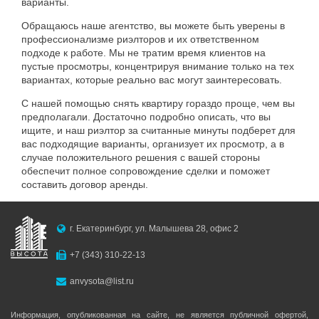
варианты
.
Обращаюсь
наше
агентство
,
вы
можете
быть
уверены
в
профессионализме
риэлторов
и
их
ответственном
подходе
к
работе
.
Мы
не
тратим
время
клиентов
на
пустые
просмотры
,
концентрируя
внимание
только
на
тех
вариантах
,
которые
реально
вас
могут
заинтересовать
.
С
нашей
помощью
снять
квартиру
гораздо
проще
,
чем
вы
предполагали
.
Достаточно
подробно
описать
,
что
вы
ищите
,
и
наш
риэлтор
за
считанные
минуты
подберет
для
вас
подходящие
варианты
,
организует
их
просмотр
,
а
в
случае
положительного
решения
с
вашей
стороны
обеспечит
полное
сопровождение
сделки
и
поможет
составить
договор
аренды
.
г. Екатеринбург, ул. Малышева 28, офис 2
+7 (343) 310-22-13
anvysota@list.ru
Информация, опубликованная на сайте, не является публичной офертой,