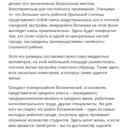
делает
его
экологически
безопасным
местом
,
благоприятным
для
постоянного
проживания
.
Учитывая
то
,
что
большая
часть
районов
Уральской
столицы
представляют
собой
смесь
индустриальных
зон
и
плотной
городской
застройки
,
микрорайон
Ботаника
на
этом
фоне
выглядит
очень
привлекательно
.
Здесь
будет
комфортно
тем
,
кто
хочет
осесть
в
одной
из
центральных
частей
города
,
наслаждаясь
преимуществами
«
зелёного
»
спального
района.
Хотя
его
размеры
составляют
всего
пару
квадратных
километров
,
на
этой
небольшой
площади
разместилась
плотная
жилая
застройка
советского
образца
.
Также
здесь
есть
несколько
новостроек
,
в
которых
также
сдается
жилье
.
Оседают
в
микрорайоне
Ботанический
,
в
основном
,
представители
среднего
класса
–
менеджмент
,
предприниматели
мелкого
и
среднего
звена
,
работники
интеллектуального
труда
,
другие
специалисты
.
Ни
для
кого
не
секрет
,
что
район
Ботанический
–
один
из
самых
молодых
районов
города
,
поскольку
здесь
проживает
огромное
количество
студентов
.
Здесь
кипит
жизнь
,
и
если
вам
нравится
такой
ритм
–
вы
по
достоинству
оцените