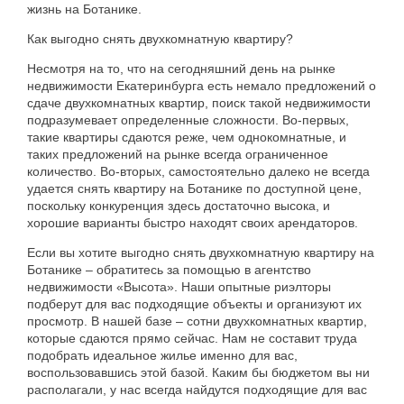
жизнь
на
Ботанике
.
Как
выгодно
снять
двухкомнатную
квартиру
?
Несмотря
на
то
,
что
на
сегодняшний
день
на
рынке
недвижимости
Екатеринбурга
есть
немало
предложений
о
сдаче
двухкомнатных
квартир
,
поиск
такой
недвижимости
подразумевает
определенные
сложности
.
Во-первых
,
такие
квартиры
сдаются
реже
,
чем
однокомнатные
,
и
таких
предложений
на
рынке
всегда
ограниченное
количество
.
Во-вторых
,
самостоятельно
далеко
не
всегда
удается
снять
квартиру
на
Ботанике
по
доступной
цене
,
поскольку
конкуренция
здесь
достаточно
высока
,
и
хорошие
варианты
быстро
находят
своих
арендаторов
.
Если
вы
хотите
выгодно
снять
двухкомнатную
квартиру
на
Ботанике
–
обратитесь
за
помощью
в
агентство
недвижимости
«
Высота
».
Наши
опытные
риэлторы
подберут
для
вас
подходящие
объекты
и
организуют
их
просмотр
.
В
нашей
базе
–
сотни
двухкомнатных
квартир
,
которые
сдаются
прямо
сейчас
.
Нам
не
составит
труда
подобрать
идеальное
жилье
именно
для
вас
,
воспользовавшись
этой
базой
.
Каким
бы
бюджетом
вы
ни
располагали
,
у
нас
всегда
найдутся
подходящие
для
вас