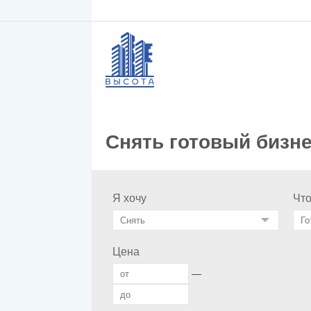
Снять готовый бизн
Я хочу
Чт
Цена
—