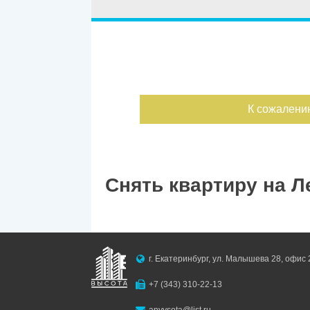
Улица
Дом
С фото
Дата публикации
К сожалени
Номер объекта
Снять квартиру на 
г. Екатеринбург, ул. Малышева 28, офис 
+7 (343) 310-22-13