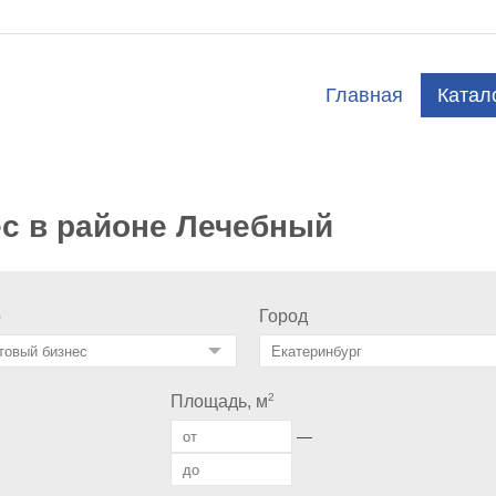
Главная
Катал
ес в районе Лечебный
о
Город
2
Площадь, м
—