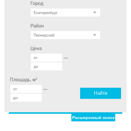
Город
Район
Цена
—
2
Площадь, м
—
Найти
Расширенный поиск
Улица
Дом
С фото