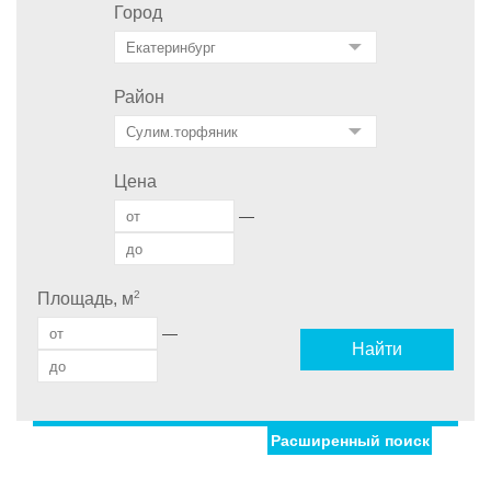
Город
Район
Цена
—
2
Площадь, м
—
Найти
Расширенный поиск
Улица
Дом
С фото