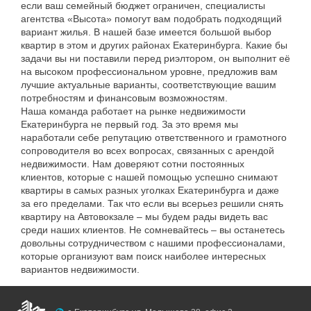
если
ваш
семейный
бюджет
ограничен
,
специалисты
агентства
«
Высота
»
помогут
вам
подобрать
подходящий
вариант
жилья
.
В
нашей
базе
имеется
большой
выбор
квартир
в
этом
и
других
районах
Екатеринбурга
.
Какие
бы
задачи
вы
ни
поставили
перед
риэлтором
,
он
выполнит
её
на
высоком
профессиональном
уровне
,
предложив
вам
лучшие
актуальные
варианты
,
соответствующие
вашим
потребностям
и
финансовым
возможностям
.
Наша
команда
работает
на
рынке
недвижимости
Екатеринбурга
не
первый
год
.
За
это
время
мы
наработали
себе
репутацию
ответственного
и
грамотного
сопроводителя
во
всех
вопросах
,
связанных
с
арендой
недвижимости
.
Нам
доверяют
сотни
постоянных
клиентов
,
которые
с
нашей
помощью
успешно
снимают
квартиры
в
самых
разных
уголках
Екатеринбурга
и
даже
за
его
пределами
.
Так
что
если
вы
всерьез
решили
снять
квартиру
на
Автовокзале
–
мы
будем
рады
видеть
вас
среди
наших
клиентов
.
Не
сомневайтесь
–
вы
останетесь
довольны
сотрудничеством
с
нашими
профессионалами
,
которые
организуют
вам
поиск
наиболее
интересных
вариантов
недвижимости
.