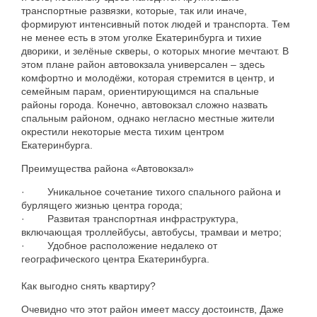
транспортные
развязки
,
которые
,
так
или
иначе
,
формируют
интенсивный
поток
людей
и
транспорта
.
Тем
не
менее
есть
в
этом
уголке
Екатеринбурга
и
тихие
дворики
,
и
зелёные
скверы
,
о
которых
многие
мечтают
.
В
этом
плане
район
автовокзала
универсален
–
здесь
комфортно
и
молодёжи
,
которая
стремится
в
центр
,
и
семейным
парам
,
ориентирующимся
на
спальные
районы
города
.
Конечно
,
автовокзал
сложно
назвать
спальным
районом
,
однако
негласно
местные
жители
окрестили
некоторые
места
тихим
центром
Екатеринбурга
.
Преимущества
района
«
Автовокзал
»
·
Уникальное
сочетание
тихого
спального
района
и
бурлящего
жизнью
центра
города
;
·
Развитая
транспортная
инфраструктура
,
включающая
троллейбусы
,
автобусы
,
трамваи
и
метро
;
·
Удобное
расположение
недалеко
от
географического
центра
Екатеринбурга
.
Как
выгодно
снять
квартиру
?
Очевидно
что
этот
район
имеет
массу
достоинств
,
Даже