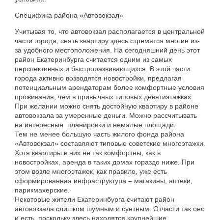
Специфика
района
«
Автовокзал
»
Учитывая
то
,
что
автовокзал
располагается
в
центральной
части
города
,
снять
квартиру
здесь
стремятся
многие
из-
за
удобного
местоположения
.
На
сегодняшний
день
этот
район
Екатеринбурга
считается
одним
из
самых
перспективных
и
быстроразвивающихся
.
В
этой
части
города
активно
возводятся
новостройки
,
предлагая
потенциальным
арендаторам
более
комфортные
условия
проживания
,
чем
в
привычных
типовых
девятиэтажках
.
При
желании
можно
снять
достойную
квартиру
в
районе
автовокзала
за
умеренные
деньги
.
Можно
рассчитывать
на
интересные
планировки
и
немалые
площади
.
Тем
не
менее
большую
часть
жилого
фонда
района
«
Автовокзал
»
составляют
типовые
советские
многоэтажки
.
Хотя
квартиры
в
них
не
так
комфортны
,
как
в
новостройках
,
аренда
в
таких
домах
гораздо
ниже
.
При
этом
возле
многоэтажек
,
как
правило
,
уже
есть
сформированная
инфраструктура
–
магазины
,
аптеки
,
парикмахерские
.
Некоторые
жители
Екатеринбурга
считают
район
автовокзала
слишком
шумным
и
суетным
.
Отчасти
так
оно
и
есть
,
поскольку
здесь
находятся
крупнейшие