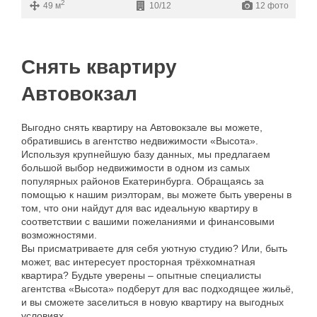
2
49 м
10/12
12 фото
Снять квартиру
Автовокзал
Выгодно
снять
квартиру
на
Автовокзале
вы
можете
,
обратившись
в
агентство
недвижимости
«
Высота
».
Используя
крупнейшую
базу
данных
,
мы
предлагаем
большой
выбор
недвижимости
в
одном
из
самых
популярных
районов
Екатеринбурга
.
Обращаясь
за
помощью
к
нашим
риэлторам
,
вы
можете
быть
уверены
в
том
,
что
они
найдут
для
вас
идеальную
квартиру
в
соответствии
с
вашими
пожеланиями
и
финансовыми
возможностями
.
Вы
присматриваете
для
себя
уютную
студию
?
Или
,
быть
может
,
вас
интересует
просторная
трёхкомнатная
квартира
?
Будьте
уверены
–
опытные
специалисты
агентства
«
Высота
»
подберут
для
вас
подходящее
жильё
,
и
вы
сможете
заселиться
в
новую
квартиру
на
выгодных
условиях
.