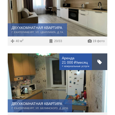
Не первый
Не последний
Материал дома
Мебель
ДВУХКОМНАТНАЯ КВАРТИРА
Холодильник
Г. ЕКАТЕРИНБУРГ, УЛ. ЦВИЛЛИНГА, Д.7А
Стиральная
Планировка
2
машина
40 м
20/33
19 фото
С фото
Тип дома
Аренда
21 000 ₽/месяц
+ комунальные услуги
ДВУХКОМНАТНАЯ КВАРТИРА
Г. ЕКАТЕРИНБУРГ, УЛ. БЕЛИНСКОГО, Д.165Б