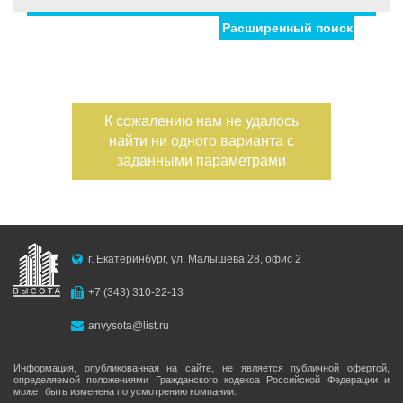
Расширенный поиск
Улица
Дом
Жилая площадь
—
Дата публикации
К сожалению нам не удалось
Площадь кухни
найти ни одного варианта с
—
Номер объекта
заданными параметрами
Санузел
Этаж
—
г. Екатеринбург, ул. Малышева 28, офис 2
Балконов
+7 (343) 310-22-13
Этажность
anvysota@list.ru
—
Лоджий
Информация, опубликованная на сайте, не является публичной офертой,
определяемой положениями Гражданского кодекса Российской Федерации и
может быть изменена по усмотрению компании.