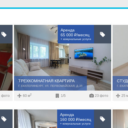
ощадь
Санузел
Этаж
Мате
—
Аренда
Балконов
План
65 000 ₽/месяц
+ комунальные услуги
ухни
Этажность
—
Лоджий
Тип 
Не первый
Не последний
ТРЕХКОМНАТНАЯ КВАРТИРА
СТУД
Г. ЕКАТЕРИНБУРГ, УЛ. ПЕРВОМАЙСКАЯ, Д.35
Г. ЕКАТ
2
 фото
60 м
1/5
23 фото
25 
Аренда
160 000 ₽/месяц
+ комунальные услуги