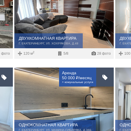
ДВУХКОМНАТНАЯ КВАРТИРА
ДВУХ
Г. ЕКАТЕРИНБУРГ, УЛ. ХОХРЯКОВА, Д.48
Г. ЕКА
2
 фото
120 м
5/8
28 фото
100
Аренда
50 000 ₽/месяц
+ комунальные услуги
ОДНОКОМНАТНАЯ КВАРТИРА
ОДНО
Г. ЕКАТЕРИНБУРГ, УЛ. МАМИНА-СИБИРЯКА, Д.36Б
Г. ЕКА