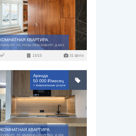
КОМНАТНАЯ КВАРТИРА
ТЕРИНБУРГ, УЛ. РОЗЫ ЛЮКСЕМБУРГ, Д.69/2
2
 м
15/15
31 фото
Аренда
50 000 ₽/месяц
+ комунальные услуги
КОМНАТНАЯ КВАРТИРА
ТЕРИНБУРГ, УЛ. МАМИНА-СИБИРЯКА, Д.36Б