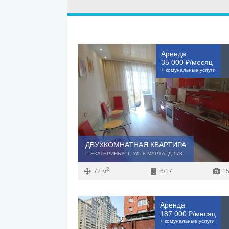
Улица
Дом
Жилая пл
—
Аренда
Дата публикации
35 000 ₽/месяц
+ комунальные услуги
Площадь к
—
Номер объекта
ДВУХКОМНАТНАЯ КВАРТИРА
Г. ЕКАТЕРИНБУРГ, УЛ. 8 МАРТА, Д.173
2
72 м
6/17
15
Аренда
187 000 ₽/месяц
+ комунальные услуги