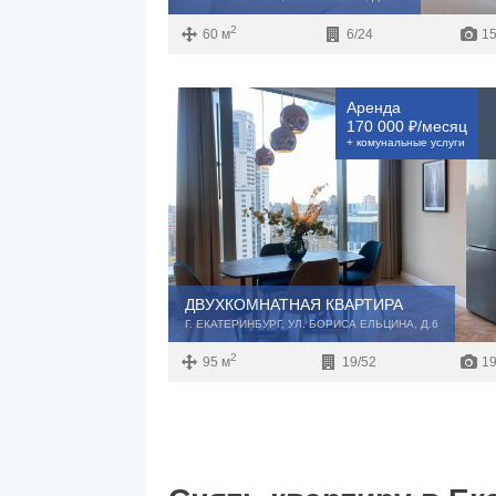
2
60 м
6/24
15
Аренда
170 000 ₽/месяц
+ комунальные услуги
ДВУХКОМНАТНАЯ КВАРТИРА
Г. ЕКАТЕРИНБУРГ, УЛ. БОРИСА ЕЛЬЦИНА, Д.6
2
95 м
19/52
19