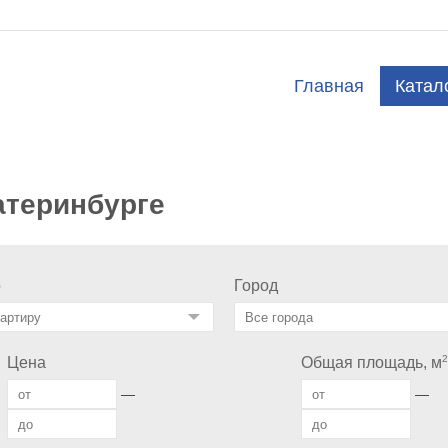
Главная
Катал
атеринбурге
о
Город
2
Цена
Общая площадь, м
—
—