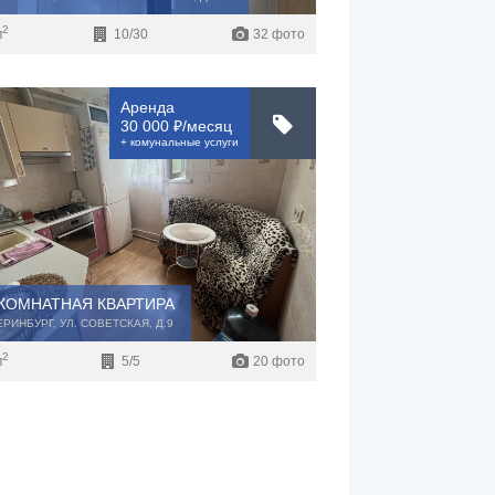
2
м
10/30
32 фото
Аренда
30 000 ₽/месяц
+ комунальные услуги
КОМНАТНАЯ КВАРТИРА
ТЕРИНБУРГ, УЛ. СОВЕТСКАЯ, Д.9
2
м
5/5
20 фото