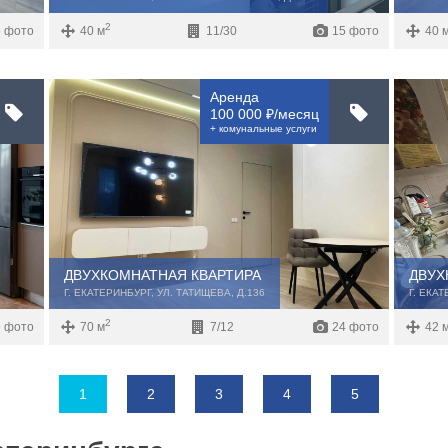
2
 фото
40 м
11/30
15 фото
40 
Аренда
100 000 ₽/месяц
+ комунальные услуги
ДВУХКОМНАТНАЯ КВАРТИРА
ДВУХ
Г. ЕКАТЕРИНБУРГ, УЛ. ТАТИЩЕВА, Д.136
Г. ЕКА
2
 фото
70 м
7/12
24 фото
42 
1
2
3
4
5