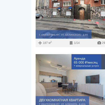
Г. ЕКАТЕРИНБУРГ, УЛ. БЕЛИНСКОГО, Д.85
2
187 м
1/14
29
Аренда
65 000 ₽/месяц
+ комунальные услуги
ДВУХКОМНАТНАЯ КВАРТИРА
Г. ЕКАТЕРИНБУРГ, УЛ. БЛЮХЕРА, Д.40А