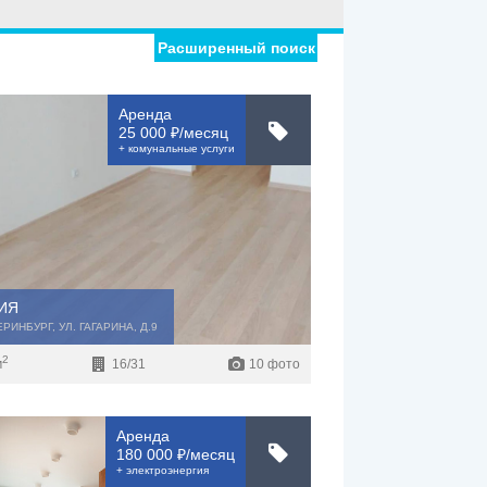
Расширенный поиск
риал дома
Мебель
Холодильник
Аренда
Стиральная
ировка
25 000 ₽/месяц
машина
+ комунальные услуги
С фото
дома
ИЯ
ЕРИНБУРГ, УЛ. ГАГАРИНА, Д.9
2
м
16/31
10 фото
Аренда
180 000 ₽/месяц
+ электроэнергия