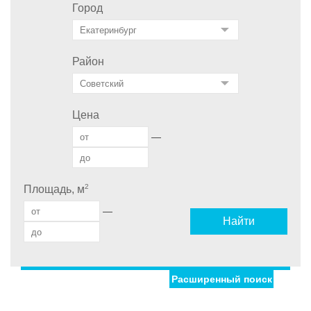
Город
Район
Цена
—
2
Площадь, м
—
Найти
Расширенный поиск
Улица
Дом
С фото