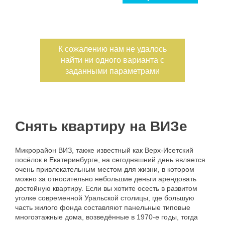
Улица
Дом
С фото
Дата публикации
К сожалению нам не удалось
найти ни одного варианта с
Номер объекта
заданными параметрами
Снять квартиру на ВИЗе
Микрорайон
ВИЗ
,
также
известный
как
Верх-Исетский
посёлок
в
Екатеринбурге
,
на
сегодняшний
день
является
очень
привлекательным
местом
для
жизни
,
в
котором
можно
за
относительно
небольшие
деньги
арендовать
достойную
квартиру
.
Если
вы
хотите
осесть
в
развитом
уголке
современной
Уральской
столицы
,
где
большую
часть
жилого
фонда
составляют
панельные
типовые
многоэтажные
дома
,
возведённые
в
1970-е
годы
,
тогда