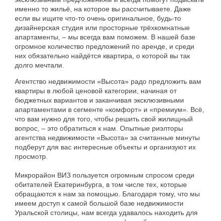
именно
то
жильё
,
на
которое
вы
рассчитываете
.
Даже
если
вы
ищите
что-то
очень
оригинальное
,
будь-то
дизайнерская
студия
или
просторные
трёхкомнатные
апартаменты
, –
мы
всегда
вам
поможем
.
В
нашей
базе
огромное
количество
предложений
по
аренде
,
и
среди
них
обязательно
найдётся
квартира
,
о
которой
вы
так
долго
мечтали
.
Агентство
недвижимости
«
Высота
»
радо
предложить
вам
квартиры
в
любой
ценовой
категории
,
начиная
от
бюджетных
вариантов
и
заканчивая
эксклюзивными
апартаментами
в
сегменте
«
комфорт
»
и
«
премиум
».
Всё
,
что
вам
нужно
для
того
,
чтобы
решить
свой
жилищный
вопрос
, –
это
обратиться
к
нам
.
Опытные
риэлторы
агентства
недвижимости
«
Высота
»
за
считанные
минуты
подберут
для
вас
интересные
объекты
и
организуют
их
просмотр
.
Микрорайон
ВИЗ
пользуется
огромным
спросом
среди
обитателей
Екатеринбурга
,
в
том
числе
тех
,
которые
обращаются
к
нам
за
помощью
.
Благодаря
тому
,
что
мы
имеем
доступ
к
самой
большой
базе
недвижимости
Уральской
столицы
,
нам
всегда
удавалось
находить
для