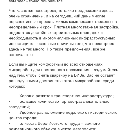
вам
здесь
точно
понравится
.
Что
касается
новостроек
,
то
такие
предложения
здесь
очень
ограничены
,
и
на
сегодняшний
день
многие
перспективные
проекты
жилых
комплексов
отложены
на
неопределенный
срок
.
Плотная
многоэтажная
застройка
,
недостаток
достойных
строительных
площадок
и
необходимость
в
многомиллионных
инфраструктурных
инвестициях
–
основные
причины
того
,
что
новостроек
здесь
не
так
много
.
Но
такие
предложения
,
всё
же
,
встречаются
.
Если
вы
ищите
комфортный
во
всех
отношениях
микрорайон
для
постоянного
проживания
–
задумайтесь
над
тем
,
чтобы
снять
квартиру
на
ВИЗе
.
Вас
не
оставят
равнодушными
достоинства
этого
микрорайона
,
среди
которых
:
·
Хорошо
развитая
транспортная
инфраструктура
;
·
Большое
количество
торгово-развлекательных
заведений
;
·
Удобное
расположение
недалеко
от
исторического
центра
города
;
·
Близость
Верх-Исетского
пруда
–
важного
рекреационного
объекта
в
черте
мегаполиса
;