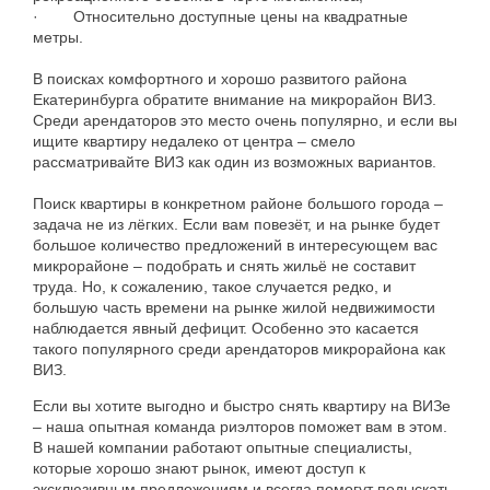
·
Относительно
доступные
цены
на
квадратные
метры
.
В
поисках
комфортного
и
хорошо
развитого
района
Екатеринбурга
обратите
внимание
на
микрорайон
ВИЗ
.
Среди
арендаторов
это
место
очень
популярно
,
и
если
вы
ищите
квартиру
недалеко
от
центра
–
смело
рассматривайте
ВИЗ
как
один
из
возможных
вариантов
.
Поиск
квартиры
в
конкретном
районе
большого
города
–
задача
не
из
лёгких
.
Если
вам
повезёт
,
и
на
рынке
будет
большое
количество
предложений
в
интересующем
вас
микрорайоне
–
подобрать
и
снять
жильё
не
составит
труда
.
Но
,
к
сожалению
,
такое
случается
редко
,
и
большую
часть
времени
на
рынке
жилой
недвижимости
наблюдается
явный
дефицит
.
Особенно
это
касается
такого
популярного
среди
арендаторов
микрорайона
как
ВИЗ
.
Если
вы
хотите
выгодно
и
быстро
снять
квартиру
на
ВИЗе
–
наша
опытная
команда
риэлторов
поможет
вам
в
этом
.
В
нашей
компании
работают
опытные
специалисты
,
которые
хорошо
знают
рынок
,
имеют
доступ
к
эксклюзивным
предложениям
и
всегда
помогут
подыскать