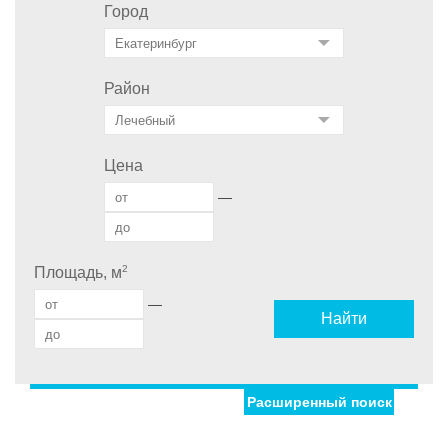
Город
Район
Цена
—
2
Площадь, м
—
Найти
Расширенный поиск
Улица
Дом
С фото