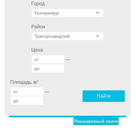
Город
Район
Цена
—
2
Площадь, м
—
Найти
Расширенный поиск
Улица
Дом
С фото