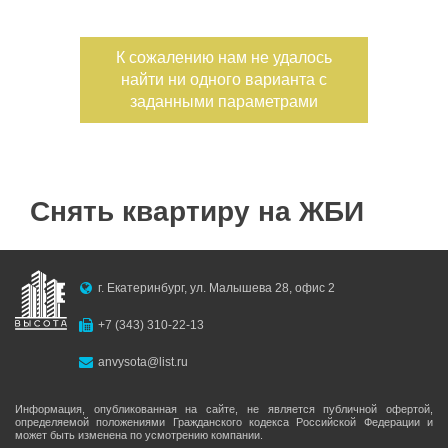
Дата публикации
К сожалению нам не удалось
найти ни одного варианта с
Номер объекта
заданными параметрами
Снять квартиру на ЖБИ
г. Екатеринбург, ул. Малышева 28, офис 2
+7 (343) 310-22-13
anvysota@list.ru
Информация, опубликованная на сайте, не является публичной офертой,
определяемой положениями Гражданского кодекса Российской Федерации и
может быть изменена по усмотрению компании.