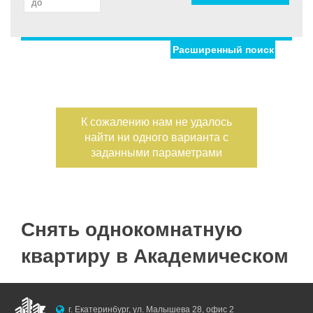
Расширенный поиск
Улица
Дом
Жилая площадь
—
Дата публикации
К сожалению нам не удалось
Площадь кухни
найти ни одного варианта с
—
Номер объекта
заданными параметрами
Санузел
Этаж
Снять однокомнатную
—
квартиру в Академическом
Балконов
Этажность
—
Лоджий
г. Екатеринбург, ул. Малышева 28, офис 2