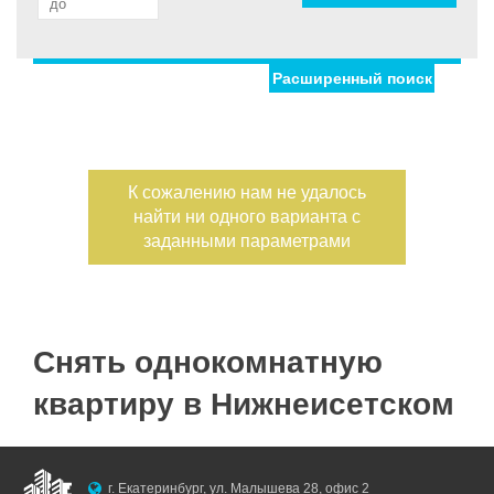
Расширенный поиск
Улица
Дом
Жилая площадь
—
Дата публикации
К сожалению нам не удалось
Площадь кухни
найти ни одного варианта с
—
Номер объекта
заданными параметрами
Санузел
Этаж
Снять однокомнатную
—
квартиру в Нижнеисетском
Балконов
Этажность
—
Лоджий
г. Екатеринбург, ул. Малышева 28, офис 2