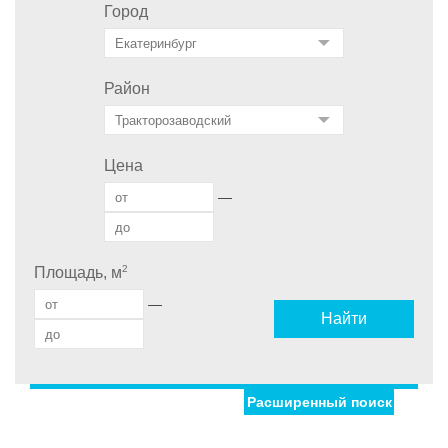
Город
Район
Цена
—
2
Площадь, м
—
Найти
Расширенный поиск
Улица
Дом
С фото