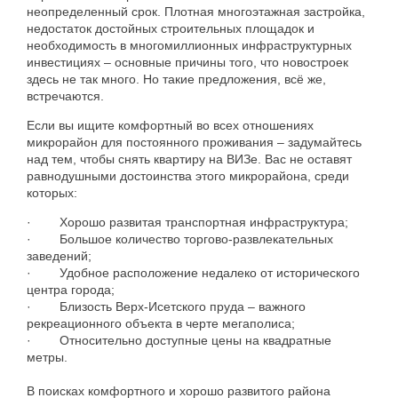
неопределенный
срок
.
Плотная
многоэтажная
застройка
,
недостаток
достойных
строительных
площадок
и
необходимость
в
многомиллионных
инфраструктурных
инвестициях
–
основные
причины
того
,
что
новостроек
здесь
не
так
много
.
Но
такие
предложения
,
всё
же
,
встречаются
.
Если
вы
ищите
комфортный
во
всех
отношениях
микрорайон
для
постоянного
проживания
–
задумайтесь
над
тем
,
чтобы
снять
квартиру
на
ВИЗе
.
Вас
не
оставят
равнодушными
достоинства
этого
микрорайона
,
среди
которых
:
·
Хорошо
развитая
транспортная
инфраструктура
;
·
Большое
количество
торгово-развлекательных
заведений
;
·
Удобное
расположение
недалеко
от
исторического
центра
города
;
·
Близость
Верх-Исетского
пруда
–
важного
рекреационного
объекта
в
черте
мегаполиса
;
·
Относительно
доступные
цены
на
квадратные
метры
.
В
поисках
комфортного
и
хорошо
развитого
района