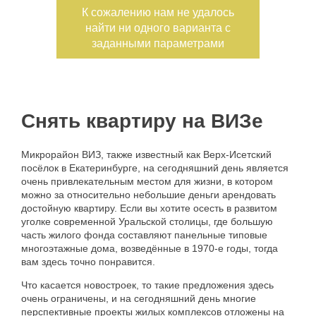
К сожалению нам не удалось
найти ни одного варианта с
Номер объекта
заданными параметрами
Снять квартиру на ВИЗе
Микрорайон
ВИЗ
,
также
известный
как
Верх-Исетский
посёлок
в
Екатеринбурге
,
на
сегодняшний
день
является
очень
привлекательным
местом
для
жизни
,
в
котором
можно
за
относительно
небольшие
деньги
арендовать
достойную
квартиру
.
Если
вы
хотите
осесть
в
развитом
уголке
современной
Уральской
столицы
,
где
большую
часть
жилого
фонда
составляют
панельные
типовые
многоэтажные
дома
,
возведённые
в
1970-е
годы
,
тогда
вам
здесь
точно
понравится
.
Что
касается
новостроек
,
то
такие
предложения
здесь
очень
ограничены
,
и
на
сегодняшний
день
многие
перспективные
проекты
жилых
комплексов
отложены
на