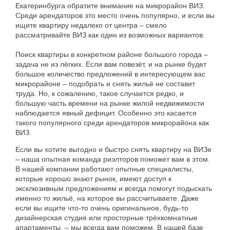
Екатеринбурга
обратите
внимание
на
микрорайон
ВИЗ
.
Среди
арендаторов
это
место
очень
популярно
,
и
если
вы
ищите
квартиру
недалеко
от
центра
–
смело
рассматривайте
ВИЗ
как
один
из
возможных
вариантов
.
Поиск
квартиры
в
конкретном
районе
большого
города
–
задача
не
из
лёгких
.
Если
вам
повезёт
,
и
на
рынке
будет
большое
количество
предложений
в
интересующем
вас
микрорайоне
–
подобрать
и
снять
жильё
не
составит
труда
.
Но
,
к
сожалению
,
такое
случается
редко
,
и
большую
часть
времени
на
рынке
жилой
недвижимости
наблюдается
явный
дефицит
.
Особенно
это
касается
такого
популярного
среди
арендаторов
микрорайона
как
ВИЗ
.
Если
вы
хотите
выгодно
и
быстро
снять
квартиру
на
ВИЗе
–
наша
опытная
команда
риэлторов
поможет
вам
в
этом
.
В
нашей
компании
работают
опытные
специалисты
,
которые
хорошо
знают
рынок
,
имеют
доступ
к
эксклюзивным
предложениям
и
всегда
помогут
подыскать
именно
то
жильё
,
на
которое
вы
рассчитываете
.
Даже
если
вы
ищите
что-то
очень
оригинальное
,
будь-то
дизайнерская
студия
или
просторные
трёхкомнатные
апартаменты
, –
мы
всегда
вам
поможем
.
В
нашей
базе