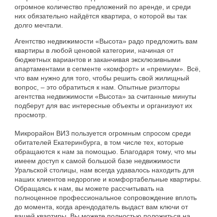
огромное
количество
предложений
по
аренде
,
и
среди
них
обязательно
найдётся
квартира
,
о
которой
вы
так
долго
мечтали
.
Агентство
недвижимости
«
Высота
»
радо
предложить
вам
квартиры
в
любой
ценовой
категории
,
начиная
от
бюджетных
вариантов
и
заканчивая
эксклюзивными
апартаментами
в
сегменте
«
комфорт
»
и
«
премиум
».
Всё
,
что
вам
нужно
для
того
,
чтобы
решить
свой
жилищный
вопрос
, –
это
обратиться
к
нам
.
Опытные
риэлторы
агентства
недвижимости
«
Высота
»
за
считанные
минуты
подберут
для
вас
интересные
объекты
и
организуют
их
просмотр
.
Микрорайон
ВИЗ
пользуется
огромным
спросом
среди
обитателей
Екатеринбурга
,
в
том
числе
тех
,
которые
обращаются
к
нам
за
помощью
.
Благодаря
тому
,
что
мы
имеем
доступ
к
самой
большой
базе
недвижимости
Уральской
столицы
,
нам
всегда
удавалось
находить
для
наших
клиентов
недорогие
и
комфортабельные
квартиры
.
Обращаясь
к
нам
,
вы
можете
рассчитывать
на
полноценное
профессиональное
сопровождение
вплоть
до
момента
,
когда
арендодатель
выдаст
вам
ключи
от
вашей
квартиры
.
Вы
можете
полностью
положиться
на