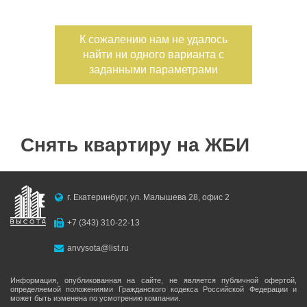
Дата публикации
К сожалению нам не удалось
найти ни одного варианта с
Номер объекта
заданными параметрами
Снять квартиру на ЖБИ
г. Екатеринбург, ул. Малышева 28, офис 2
+7 (343) 310-22-13
anvysota@list.ru
Информация, опубликованная на сайте, не является публичной офертой,
определяемой положениями Гражданского кодекса Российской Федерации и
может быть изменена по усмотрению компании.