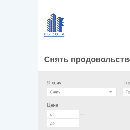
Снять продовольств
Я хочу
Чт
Цена
—