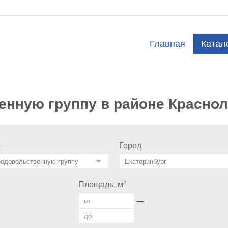
Главная
Катал
енную группу в районе Красно
о
Город
2
Площадь, м
—