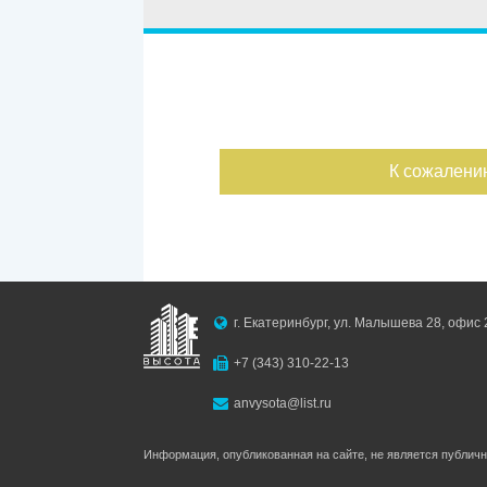
Улица
Дом
С фото
Дата публикации
К сожалени
Номер объекта
г. Екатеринбург, ул. Малышева 28, офис 
+7 (343) 310-22-13
anvysota@list.ru
Информация, опубликованная на сайте, не является публич