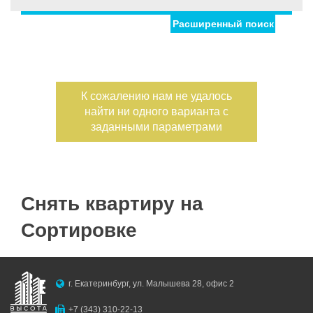
Расширенный поиск
Улица
Дом
С фото
Дата публикации
К сожалению нам не удалось
найти ни одного варианта с
Номер объекта
заданными параметрами
Снять квартиру на
Сортировке
г. Екатеринбург, ул. Малышева 28, офис 2
+7 (343) 310-22-13