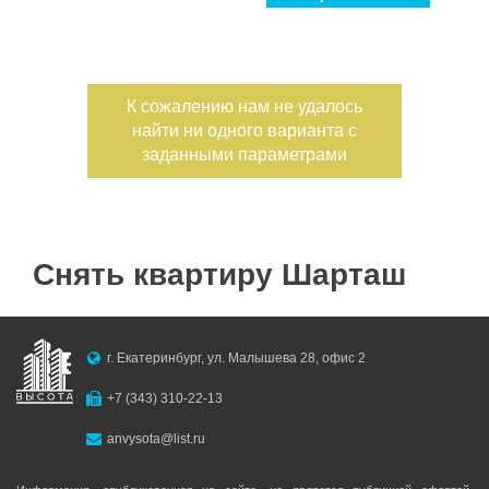
Улица
Дом
С фото
Дата публикации
К сожалению нам не удалось
найти ни одного варианта с
Номер объекта
заданными параметрами
Снять квартиру Шарташ
г. Екатеринбург, ул. Малышева 28, офис 2
+7 (343) 310-22-13
anvysota@list.ru