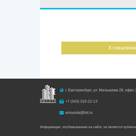
Улица
Дом
С фото
Дата публикации
К сожалени
Номер объекта
г. Екатеринбург, ул. Малышева 28, офис 
+7 (343) 310-22-13
anvysota@list.ru
Информация, опубликованная на сайте, не является публич