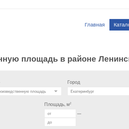
Главная
Катал
нную площадь в районе Ленинс
о
Город
2
Площадь, м
—