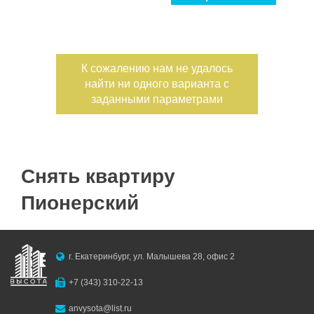
Улица
Дом
С фото
Дата публикации
К сожалению нам не удалось
найти ни одного варианта с
Номер объекта
заданными параметрами
Снять квартиру
Пионерский
г. Екатеринбург, ул. Малышева 28, офис 2
+7 (343) 310-22-13
anvysota@list.ru