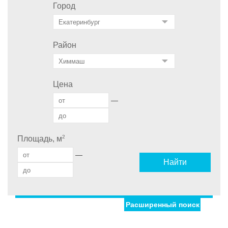
Город
Район
Цена
—
2
Площадь, м
—
Найти
Расширенный поиск
Улица
Дом
С фото