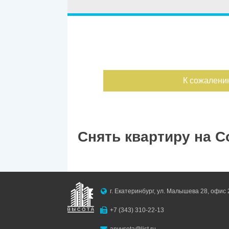
Улица
Дом
С фото
Дата публикации
К сожалени
Номер объекта
Снять квартиру на С
г. Екатеринбург, ул. Малышева 28, офис 
+7 (343) 310-22-13