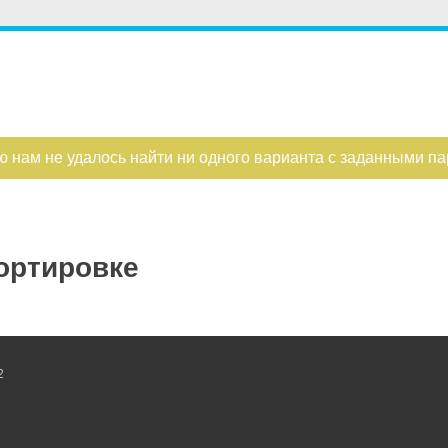
ю нам не удалось найти ни одного варианта с заданными п
ортировке
2