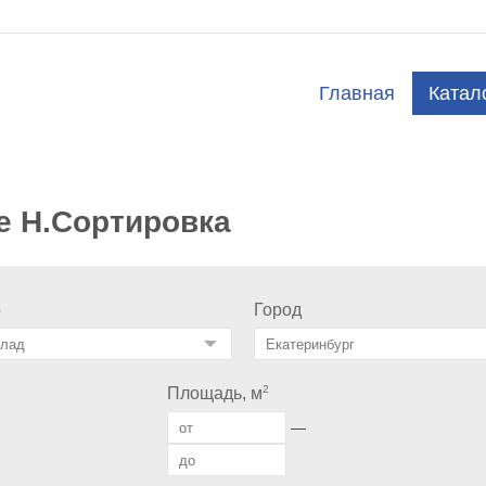
Главная
Катал
е Н.Сортировка
о
Город
2
Площадь, м
—