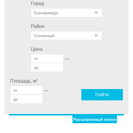
Город
Район
Цена
—
2
Площадь, м
—
Найти
Расширенный поиск
Улица
Дом
С фото