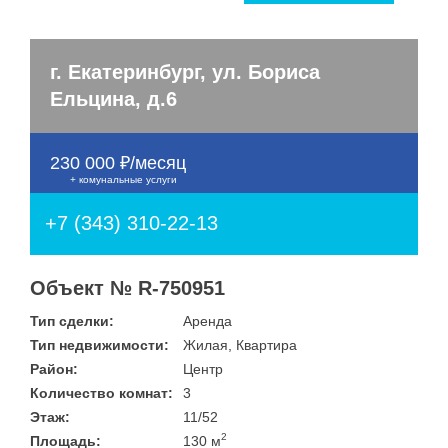
Улица
Дом
Жилая площадь
—
Дата публикации
г. Екатеринбург, ул. Бориса
Площадь кухни
Ельцина, д.6
—
Номер объекта
230 000 ₽/месяц
+ комунальные услуги
Санузел
Этаж
+7 (343) 310-22-13
—
Балконов
Объект № R-750951
Этажность
Тип сделки:
Аренда
—
Тип недвижимости:
Жилая, Квартира
Лоджий
Район:
Центр
Количество комнат:
3
Не первый
Этаж:
11/52
Не последний
2
Площадь:
130 м