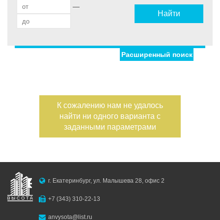
—
Найти
Расширенный поиск
Улица
Дом
Жилая площадь
—
Дата публикации
К сожалению нам не удалось
Площадь кухни
найти ни одного варианта с
—
Номер объекта
заданными параметрами
Санузел
Этаж
—
г. Екатеринбург, ул. Малышева 28, офис 2
Балконов
+7 (343) 310-22-13
Этажность
anvysota@list.ru