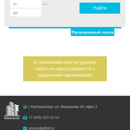
—
Найти
Расширенный поиск
Улица
Дом
Жилая площадь
—
Дата публикации
К сожалению нам не удалось
Площадь кухни
найти ни одного варианта с
—
Номер объекта
заданными параметрами
Санузел
Этаж
—
г. Екатеринбург, ул. Малышева 28, офис 2
Балконов
+7 (343) 310-22-13
Этажность
anvysota@list.ru