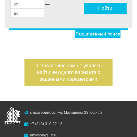
—
Найти
Расширенный поиск
Улица
Дом
Жилая площадь
—
Дата публикации
К сожалению нам не удалось
Площадь кухни
найти ни одного варианта с
—
Номер объекта
заданными параметрами
Санузел
Этаж
—
г. Екатеринбург, ул. Малышева 28, офис 2
Балконов
+7 (343) 310-22-13
Этажность
anvysota@list.ru