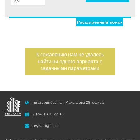
Расширенный поиск
Улица
Дом
Жилая площадь
—
Дата публикации
К сожалению нам не удалось
Площадь кухни
найти ни одного варианта с
—
Номер объекта
заданными параметрами
Санузел
Этаж
—
г. Екатеринбург, ул. Малышева 28, офис 2
Балконов
+7 (343) 310-22-13
Этажность
anvysota@list.ru
—
Лоджий