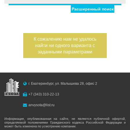
Расширенный поиск
Улица
Дом
Жилая площадь
—
Дата публикации
К сожалению нам не удалось
Площадь кухни
найти ни одного варианта с
—
Номер объекта
заданными параметрами
Санузел
Этаж
—
г. Екатеринбург, ул. Малышева 28, офис 2
Балконов
+7 (343) 310-22-13
Этажность
anvysota@list.ru
—
Лоджий
Информация, опубликованная на сайте, не является публичной офертой,
определяемой положениями Гражданского кодекса Российской Федерации и
может быть изменена по усмотрению компании.