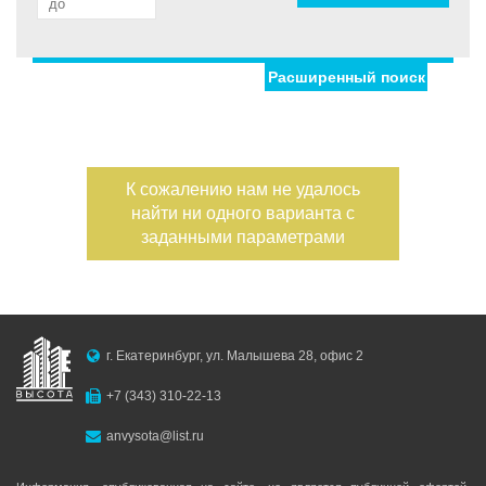
Расширенный поиск
Улица
Дом
Жилая площадь
—
Дата публикации
К сожалению нам не удалось
Площадь кухни
найти ни одного варианта с
—
Номер объекта
заданными параметрами
Санузел
Этаж
—
г. Екатеринбург, ул. Малышева 28, офис 2
Балконов
+7 (343) 310-22-13
Этажность
anvysota@list.ru
—
Лоджий