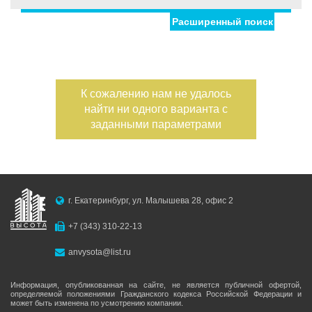
Расширенный поиск
Улица
Дом
Жилая площадь
—
Дата публикации
К сожалению нам не удалось
Площадь кухни
найти ни одного варианта с
—
Номер объекта
заданными параметрами
Санузел
Этаж
—
г. Екатеринбург, ул. Малышева 28, офис 2
Балконов
+7 (343) 310-22-13
Этажность
anvysota@list.ru
—
Лоджий
Информация, опубликованная на сайте, не является публичной офертой,
определяемой положениями Гражданского кодекса Российской Федерации и
может быть изменена по усмотрению компании.