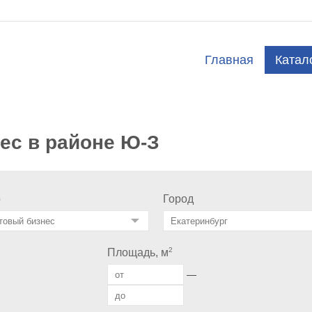
Главная
Катал
ес в районе Ю-З
о
Город
2
Площадь, м
—