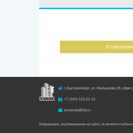
Улица
Дом
Ипотека
Обмен
С фото
Дата публикации
К сожалени
Номер объекта
г. Екатеринбург, ул. Малышева 28, офис 
+7 (343) 310-22-13
anvysota@list.ru
Информация, опубликованная на сайте, не является публич