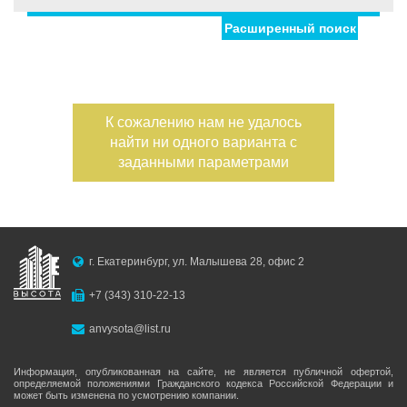
Расширенный поиск
Улица
Дом
Жилая площадь
—
Дата публикации
К сожалению нам не удалось
Площадь кухни
найти ни одного варианта с
—
Номер объекта
заданными параметрами
Санузел
Этаж
—
г. Екатеринбург, ул. Малышева 28, офис 2
Балконов
+7 (343) 310-22-13
Этажность
anvysota@list.ru
—
Лоджий
Информация, опубликованная на сайте, не является публичной офертой,
определяемой положениями Гражданского кодекса Российской Федерации и
может быть изменена по усмотрению компании.