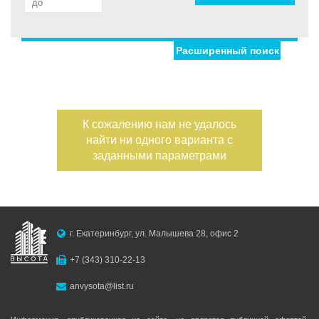
Расширенный поиск
Улица
Дом
Жилая площадь
—
Дата публикации
К сожалению нам не удалось
Площадь кухни
найти ни одного варианта с
—
Номер объекта
заданными параметрами
Санузел
Этаж
—
г. Екатеринбург, ул. Малышева 28, офис 2
Балконов
+7 (343) 310-22-13
Этажность
anvysota@list.ru
—
Лоджий