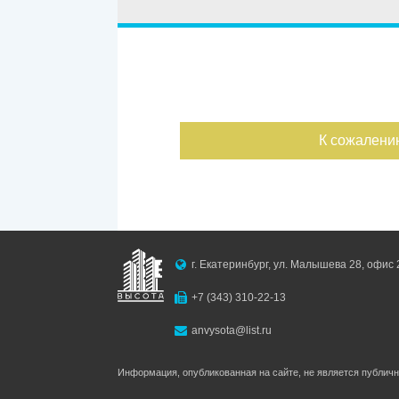
Улица
Дом
Ипотека
Обмен
С фото
Дата публикации
К сожалени
Номер объекта
г. Екатеринбург, ул. Малышева 28, офис 
+7 (343) 310-22-13
anvysota@list.ru
Информация, опубликованная на сайте, не является публич