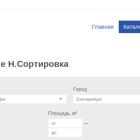
Главная
Катал
не Н.Сортировка
о
Город
2
Площадь, м
—