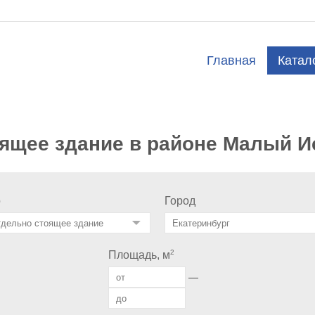
Главная
Катал
оящее здание в районе Малый И
о
Город
2
Площадь, м
—