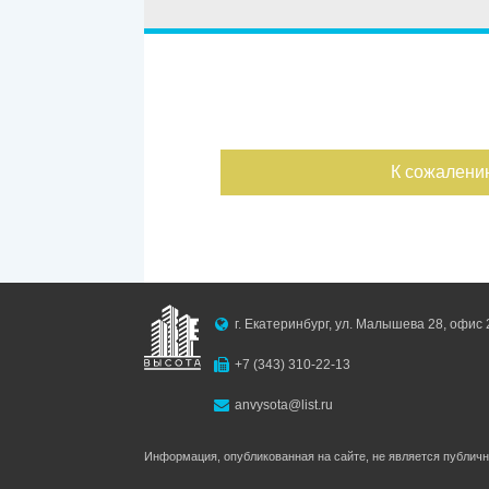
Улица
Дом
Ипотека
Обмен
С фото
Дата публикации
К сожалени
Номер объекта
г. Екатеринбург, ул. Малышева 28, офис 
+7 (343) 310-22-13
anvysota@list.ru
Информация, опубликованная на сайте, не является публич