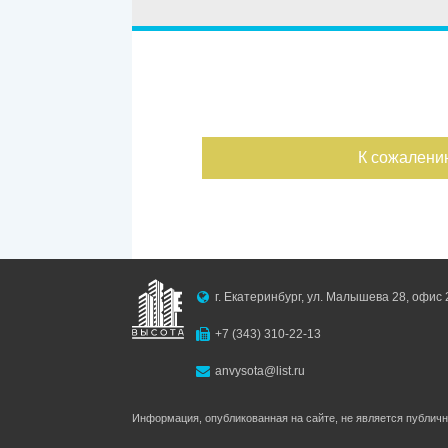
Улица
Дом
Ипотека
Обмен
С фото
Дата публикации
К сожалени
Номер объекта
г. Екатеринбург, ул. Малышева 28, офис 
+7 (343) 310-22-13
anvysota@list.ru
Информация, опубликованная на сайте, не является публич