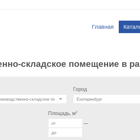
Главная
Катал
енно-складское помещение в ра
о
Город
2
Площадь, м
—