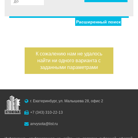
Расширенный поиск
Улица
Дом
Жилая площадь
—
Дата публикации
К сожалению нам не удалось
Площадь кухни
найти ни одного варианта с
—
Номер объекта
заданными параметрами
Санузел
Этаж
—
г. Екатеринбург, ул. Малышева 28, офис 2
Балконов
+7 (343) 310-22-13
Этажность
anvysota@list.ru
—
Лоджий