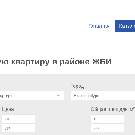
Главная
Катал
ую квартиру в районе ЖБИ
о
Город
2
Цена
Общая площадь, м
—
—