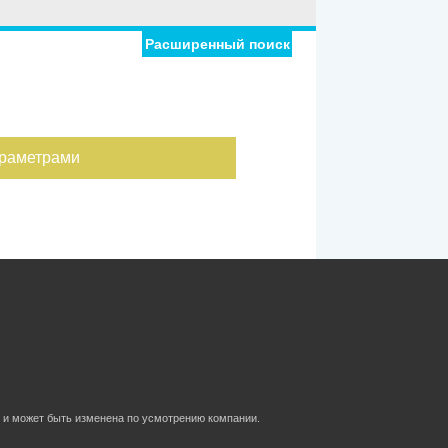
Расширенный поиск
риал дома
Ипотека
Обмен
С фото
ировка
араметрами
дома
 и может быть изменена по усмотрению компании.