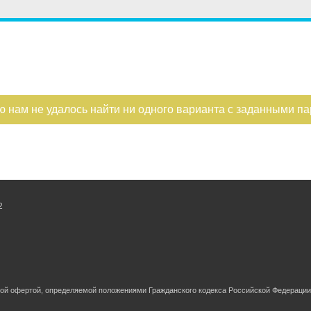
ощадь
Санузел
Этаж
Мате
—
Балконов
План
ухни
Этажность
ю нам не удалось найти ни одного варианта с заданными п
—
Лоджий
Тип 
Не первый
Не последний
2
ной офертой, определяемой положениями Гражданского кодекса Российской Федерации