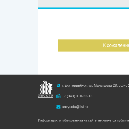
Улица
Дом
Жилая пл
—
Дата публикации
Площадь к
К сожалени
—
Номер объекта
г. Екатеринбург, ул. Малышева 28, офис 
+7 (343) 310-22-13
anvysota@list.ru
Информация, опубликованная на сайте, не является публич