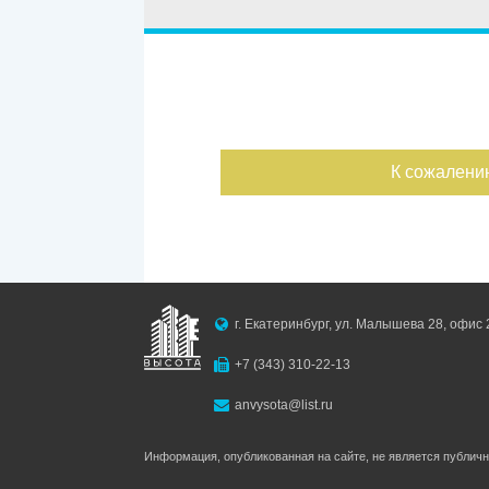
Улица
Дом
Ипотека
Обмен
С фото
Дата публикации
К сожалени
Номер объекта
г. Екатеринбург, ул. Малышева 28, офис 
+7 (343) 310-22-13
anvysota@list.ru
Информация, опубликованная на сайте, не является публич