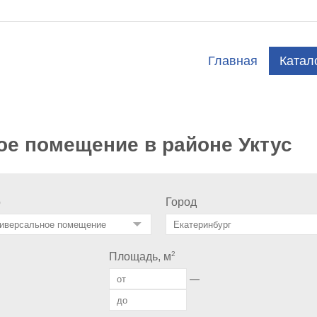
Главная
Катал
ое помещение в районе Уктус
о
Город
2
Площадь, м
—