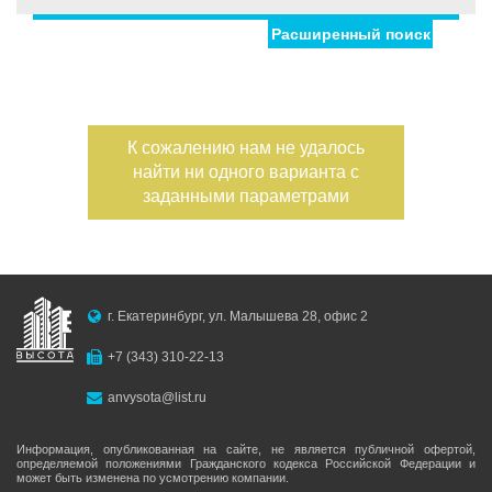
Расширенный поиск
Дата публикации
Номер объекта
К сожалению нам не удалось
найти ни одного варианта с
заданными параметрами
Асфальтовая дорога
С фото
Вода подведена
Канализация подведена
Электричество подведено
г. Екатеринбург, ул. Малышева 28, офис 2
Газ подведен
+7 (343) 310-22-13
anvysota@list.ru
Информация, опубликованная на сайте, не является публичной офертой,
определяемой положениями Гражданского кодекса Российской Федерации и
может быть изменена по усмотрению компании.