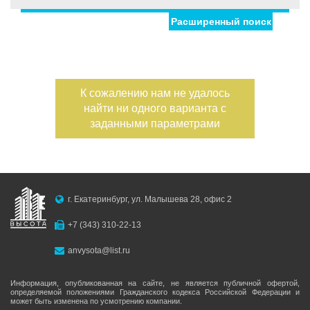
Расширенный поиск
Дата публикации
Номер объекта
К сожалению нам не удалось
найти ни одного варианта с
заданными параметрами
Асфальтовая дорога
С фото
Вода подведена
Канализация подведена
Электричество подведено
г. Екатеринбург, ул. Малышева 28, офис 2
Газ подведен
+7 (343) 310-22-13
anvysota@list.ru
Информация, опубликованная на сайте, не является публичной офертой,
определяемой положениями Гражданского кодекса Российской Федерации и
может быть изменена по усмотрению компании.